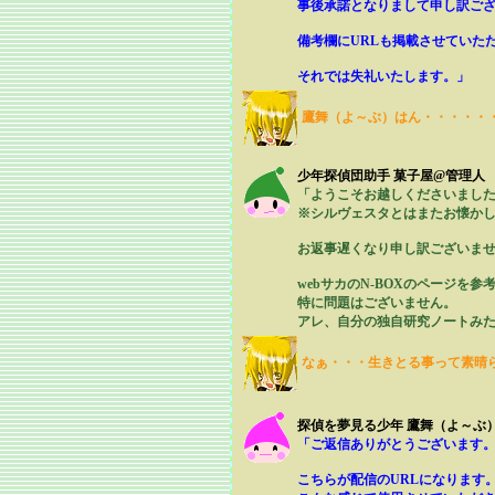
事後承諾となりまして申し訳ご
備考欄にURLも掲載させていた
それでは失礼いたします。」
鷹舞（よ～ぶ）はん・・・・・
少年探偵団助手 菓子屋@管理人
「ようこそお越しくださいまし
※シルヴェスタとはまたお懐か
お返事遅くなり申し訳ございま
webサカのN-BOXのページを
特に問題はございません。
アレ、自分の独自研究ノートみ
なぁ・・・生きとる事って素晴
探偵を夢見る少年 鷹舞（よ～ぶ
「ご返信ありがとうございます
こちらが配信のURLになります