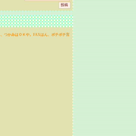
、つかみはＯＫや。FAXはん、ボチボチ言