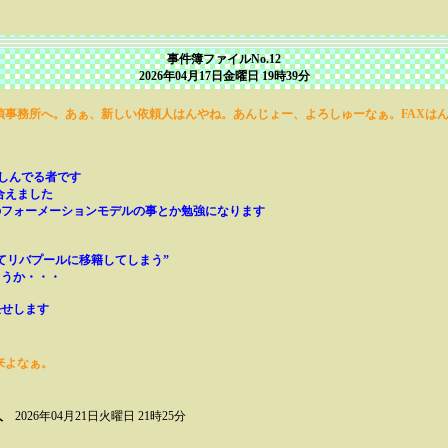
事件簿ファイルNo.12
2026年04月17日金曜日 19時39分
事務所へ。あぁ、新しい依頼人はんやね。あんじょー、よろしゅーなぁ。FAXはん
楽しんでる者です
合えました
のフォーメーションモデルの事とか勉強になります
てリバプールに移籍してしまう”
ょうか・・・
任せします
来よなぁ。
人
2026年04月21日火曜日 21時25分
。