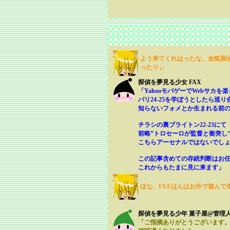
よう来てくれはったな、金狐探偵
ったりぃ
探偵を夢見る少女 FAX
「YahooモバゲーでWebサカを
パリ24-25を学ぼうとしたら巡り
知らないフォメとか生まれる前
チラシの裏ブライトン22-23にて
前略”トロセーロが監督と衝突し
こちらアーセナルではないでし
この記事含めての存続判断はお
これからもたまに見に来ます」
ほな、FAXはんはお外で遊んで
探偵を夢見る少年 菓子屋@管理
「ご指摘ありがとうございます