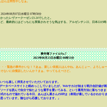
人はんは男性やしなぁ。
2024年08月07日水曜日 07時58分
ったレヴァークーゼン23-24でしたと。
ど、最終的にはどっちにも実装されそうな気はする、アルゼンチン22、日本22の
。
事件簿ファイルNo.7
2023年08月23日水曜日 06時53分
・・・緊急の事件かいな！？あぁ、新しい依頼人はんやね。あんじょー、よろしゅー
はそないに自慢話したいんか？まぁ、やってもえーけど。
、いつも楽しく拝見させていただいております。
、某データベースサイトと睨めっこしていましたが、Webサカ2が始まり戦力合計値が
ピソードを読んで自分で似たような選手を置いてみる、という運用方法に落ちつきま
i形式のもので溢れている今日、あんぱん屋さんのHPは（表現が適しているかわかり
と思っています。陰ながら応援しております。」