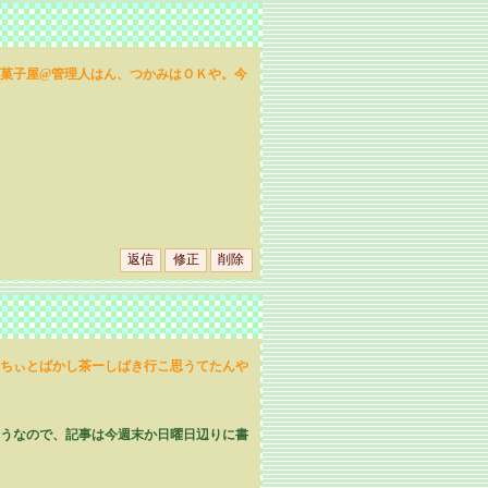
菓子屋@管理人はん、つかみはＯＫや。今
ちぃとばかし茶ーしばき行こ思うてたんや
りそうなので、記事は今週末か日曜日辺りに書