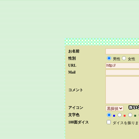
お名前
性別
男性
女性
URL
Mail
コメント
アイコン
文字色
■
■
■
100面ダイス
ダイスを振りま