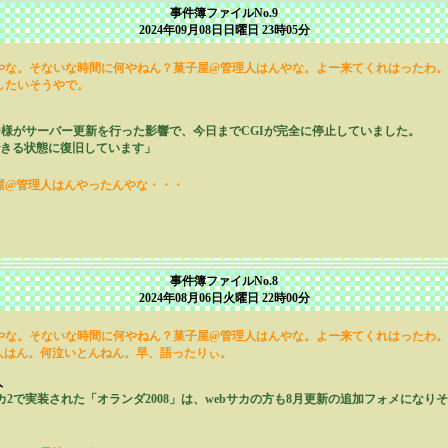
事件簿ファイルNo.9
2024年09月08日日曜日 23時05分
やな。そないな時間に何やねん？菓子屋@管理人はんやな。よー来てくれはったわ。
したいそうやで。
ー様がサーバー更新を行った影響で、今日までCGIが完全に停止していました。
できる状態に復旧しています」
屋@管理人はんやったんやな・・・
事件簿ファイルNo.8
2024年08月06日火曜日 22時00分
やな。そないな時間に何やねん？菓子屋@管理人はんやな。よー来てくれはったわ。
人はん。何泣いとんねん。早、語ったりぃ。
人
カ2で実装された「オランダ2008」は、webサカの方も8月更新の追加フォメにな