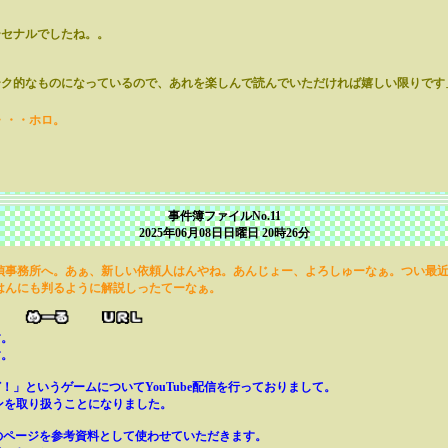
ーセナルでしたね。。
ーク的なものになっているので、あれを楽しんで読んでいただければ嬉しい限りです
・・・ホロ。
事件簿ファイルNo.11
2025年06月08日日曜日 20時26分
偵事務所へ。あぁ、新しい依頼人はんやね。あんじょー、よろしゅーなぁ。つい最
はんにも判るように解説しったてーなぁ。
）
す。
す。
」というゲームについてYouTube配信を行っておりまして。
ョンを取り扱うことになりました。
Xのページを参考資料として使わせていただきます。