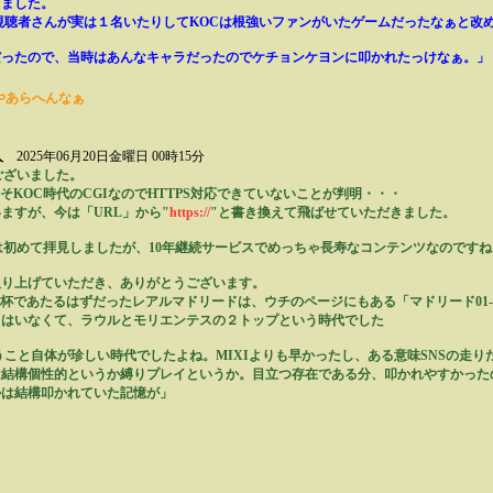
きました。
視聴者さんが実は１名いたりしてKOCは根強いファンがいたゲームだったなぁと改
だったので、当時はあんなキャラだったのでケチョンケヨンに叩かれたっけなぁ。」
やあらへんなぁ
人
2025年06月20日金曜日 00時15分
ございました。
そKOC時代のCGIなのでHTTPS対応できていないことが判明・・・
ますが、今は「URL」から"
https://
"と書き換えて飛ばせていただきました。
は初めて拝見しましたが、10年継続サービスでめっちゃ長寿なコンテンツなのですね
取り上げていただき、ありがとうございます。
W杯であたるはずだったレアルマドリードは、ウチのページにもある「マドリード01-
ドはいなくて、ラウルとモリエンテスの２トップという時代でした
うこと自体が珍しい時代でしたよね。MIXIよりも早かったし、ある意味SNSの走り
は結構個性的というか縛りプレイというか。目立つ存在である分、叩かれやすかった
かは結構叩かれていた記憶が」