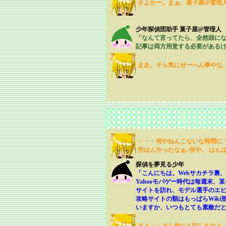
さよかー。まぁ、菓子屋@管理
少年探偵団助手 菓子屋@管理人
「なんて言ってたら、全然頭になか
記事は両方用意する必要があるけ
まあ、そら気にせーへん事やな
・・・何やねんこないな時間に
労はんやったなぁ♪何や、 はん
探偵を夢見る少年
「こんにちは。Webサカチラ裏
Yahooモバゲー時代は毎週末
サイトを訪れ、モデル選手のエ
攻略サイトの類はもっぱらWik
いますか、いつもとても素敵だ