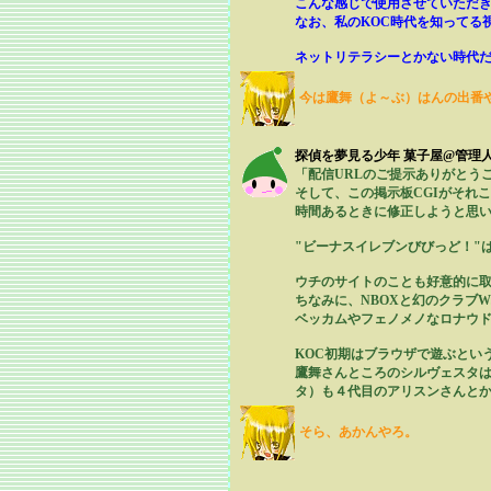
こんな感じで使用させていただ
なお、私のKOC時代を知ってる
ネットリテラシーとかない時代
今は鷹舞（よ～ぶ）はんの出番
探偵を夢見る少年 菓子屋@管理
「配信URLのご提示ありがとう
そして、この掲示板CGIがそれこ
時間あるときに修正しようと思い
"ビーナスイレブンびびっど！"
ウチのサイトのことも好意的に
ちなみに、NBOXと幻のクラブ
ベッカムやフェノメノなロナウ
KOC初期はブラウザで遊ぶとい
鷹舞さんところのシルヴェスタ
タ）も４代目のアリスンさんと
そら、あかんやろ。