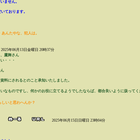
ざいません。
だいております。
・あんたやな、犯人は。
2025年06月13日金曜日 20時37分
た、鷹舞さん
しい・・・
せん
参考資料にされるとのこと承知いたしました。
たいなものですし、何かのお役に立てるようでしたならば、都合良いように扱ってく
らしいと思わへんか？
）
2025年06月15日日曜日 23時04分
。
。