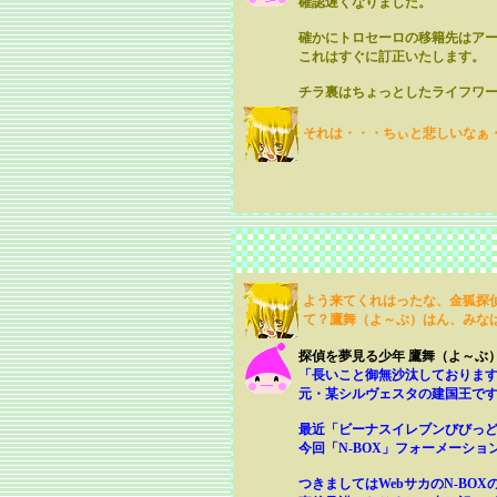
確認遅くなりました。
確かにトロセーロの移籍先はア
これはすぐに訂正いたします。
チラ裏はちょっとしたライフワ
それは・・・ちぃと悲しいなぁ
よう来てくれはったな、金狐探
て？鷹舞（よ～ぶ）はん、みな
探偵を夢見る少年 鷹舞（よ～ぶ
「長いこと御無沙汰しておりま
元・某シルヴェスタの建国王で
最近「ビーナスイレブンびびっど！
今回「N-BOX」フォーメーシ
つきましてはWebサカのN-BO