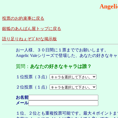
Angel
投票のお約束事に戻る
銀狐のあんぱん屋トップに戻る
語り足りねぇぞｺﾞﾙｧな掲示板
お一人様、３０日間に１票まででお願いします。
Angelic Valeシリーズで登場した、あなたの好き
質問：
あなたの好きなキャラは誰？
１位投票（３点）
２位投票（１点）
お名前
メール
１位、２位とも重複投票可能です。最大４ポイントま