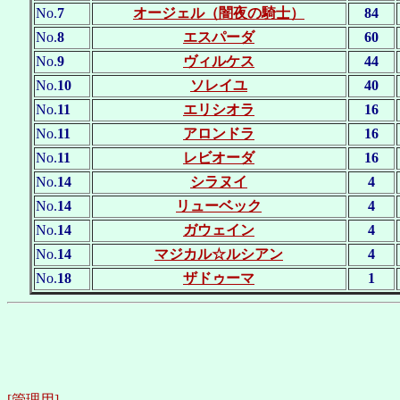
No.
7
オージェル（闇夜の騎士）
84
No.
8
エスパーダ
60
No.
9
ヴィルケス
44
No.
10
ソレイユ
40
No.
11
エリシオラ
16
No.
11
アロンドラ
16
No.
11
レビオーダ
16
No.
14
シラヌイ
4
No.
14
リューベック
4
No.
14
ガウェイン
4
No.
14
マジカル☆ルシアン
4
No.
18
ザドゥーマ
1
[管理用]