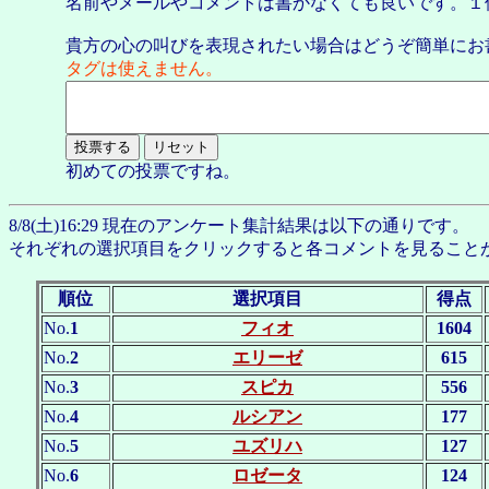
名前やメールやコメントは書かなくても良いです。１
貴方の心の叫びを表現されたい場合はどうぞ簡単にお
タグは使えません。
初めての投票ですね。
8/8(土)16:29 現在のアンケート集計結果は以下の通りです。
それぞれの選択項目をクリックすると各コメントを見ること
順位
選択項目
得点
No.
1
フィオ
1604
No.
2
エリーゼ
615
No.
3
スピカ
556
No.
4
ルシアン
177
No.
5
ユズリハ
127
No.
6
ロゼータ
124